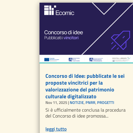
Concorso di Idee: pubblicate le sei
proposte vincitrici per la
valorizzazione del patrimonio
culturale digitalizzato
Nov 11, 2025
|
NOTIZIE
,
PNRR
,
PROGETTI
Si è ufficialmente conclusa la procedura
del Concorso di idee promossa...
leggi tutto