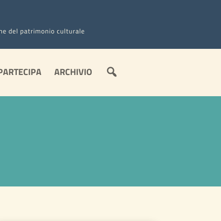
C
PARTECIPA
ARCHIVIO
E
R
C
A