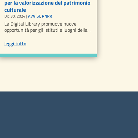
per la valorizzazione del patrimonio
culturale
Dic 30, 2024
|
AVVISI
,
PNRR
La Digital Library promuove nuove
opportunità per gli istituti e luoghi della...
leggi tutto