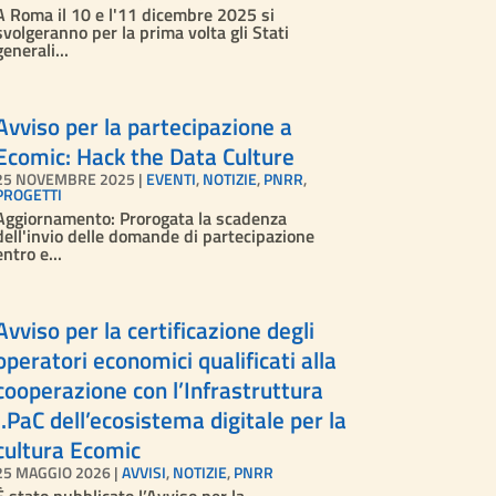
A Roma il 10 e l'11 dicembre 2025 si
svolgeranno per la prima volta gli Stati
generali...
Avviso per la partecipazione a
Ecomic: Hack the Data Culture
25 NOVEMBRE 2025
|
EVENTI
,
NOTIZIE
,
PNRR
,
PROGETTI
Aggiornamento: Prorogata la scadenza
dell'invio delle domande di partecipazione
entro e...
Avviso per la certificazione degli
operatori economici qualificati alla
cooperazione con l’Infrastruttura
I.PaC dell’ecosistema digitale per la
cultura Ecomic
25 MAGGIO 2026
|
AVVISI
,
NOTIZIE
,
PNRR