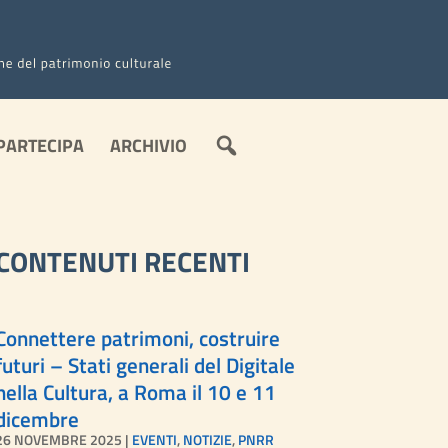
C
PARTECIPA
ARCHIVIO
E
R
C
A
CONTENUTI RECENTI
Connettere patrimoni, costruire
futuri – Stati generali del Digitale
nella Cultura, a Roma il 10 e 11
dicembre
26 NOVEMBRE 2025
|
EVENTI
,
NOTIZIE
,
PNRR