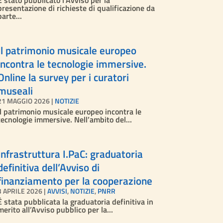
È stato pubblicato l’Avviso per la
presentazione di richieste di qualificazione da
parte...
Il patrimonio musicale europeo
incontra le tecnologie immersive.
Online la survey per i curatori
museali
21 MAGGIO 2026
|
NOTIZIE
Il patrimonio musicale europeo incontra le
tecnologie immersive. Nell’ambito del...
Infrastruttura I.PaC: graduatoria
definitiva dell’Avviso di
finanziamento per la cooperazione
3 APRILE 2026
|
AVVISI
,
NOTIZIE
,
PNRR
È stata pubblicata la graduatoria definitiva in
merito all’Avviso pubblico per la...